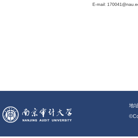
E-mail: 170041@nau.e
地
©C