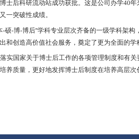
博士后科研流动站成功获批
。这是公司办学
40
年
又一突破性成绩。
本
-
硕
-
博
-
博后
”
学科专业层次齐备的一级学科架构
出和创造高价值社会服务，奠定了更为全面的学
落实国家关于博士后工作的各项管理制度和有关
培养质量，更好地发挥博士后制度在培养高层次