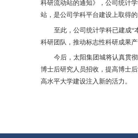
科研流动站的通知》，
公司统计学
站，是公司学科平台建设上取得的
至此，公司统计学科已建成“
科研团队，推动标志性科研成果产
今后，太阳集团城将认真贯彻
博士后研究人员招收，提高博士后
高水平大学建设注入新的活力。