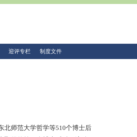
迎评专栏
制度文件
东北师范大学哲学等
510
个博士后