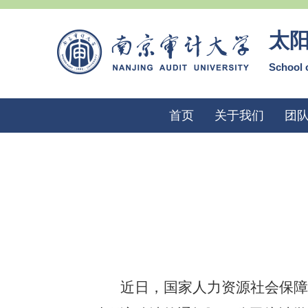
太
School o
首页
关于我们
团
近日，国家人力资源社会保障